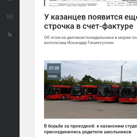
У казанцев появится ещ
строчка в счет-фактуре
Об этом на деловом понедельнике в мэрии с
исполкома Искандер Гиниятуллин
07:09
ПОНЕДЕЛЬНИК
0
940
В борьбе за проездной: к казанским студ
присоединились родители школьников