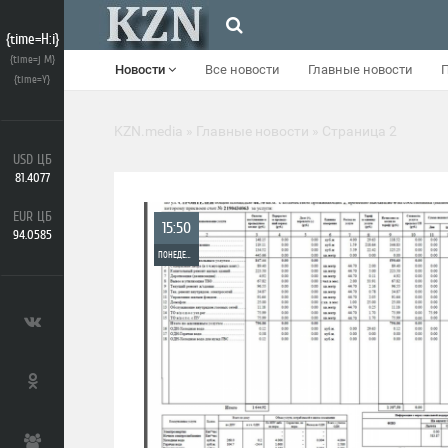
{time=H:i}
{time=j M}
Новости
Все новости
Главные новости
{time=Y}
KZN.media
»
Главные новости
» Страница 2
USD ЦБ
81.4077
EUR ЦБ
15:50
94.0585
ПОНЕДЕЛЬНИК
0
2 842