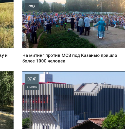
СРЕДА
0
1 102
ву и
На митинг против МСЗ под Казанью пришло
более 1000 человек
07:41
ВТОРНИК
0
1 046