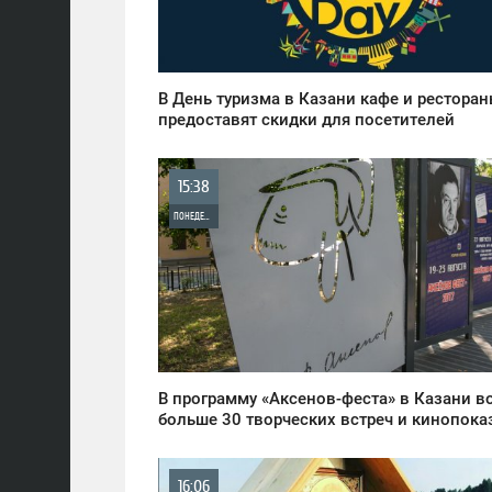
913
В День туризма в Казани кафе и рестора
предоставят скидки для посетителей
15:38
ПОНЕДЕЛЬНИК
0
1 111
В программу «Аксенов-феста» в Казани 
больше 30 творческих встреч и кинопока
16:06