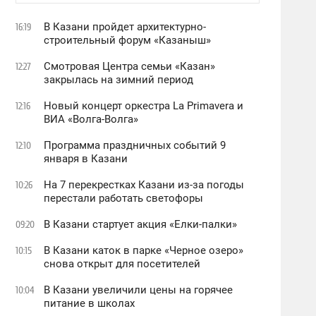
В Казани пройдет архитектурно-
16:19
строительный форум «Казаныш»
Смотровая Центра семьи «Казан»
12:27
закрылась на зимний период
Новый концерт оркестра La Primavera и
12:16
ВИА «Волга-Волга»
Программа праздничных событий 9
12:10
января в Казани
На 7 перекрестках Казани из-за погоды
10:26
перестали работать светофоры
В Казани стартует акция «Елки-палки»
09:20
В Казани каток в парке «Черное озеро»
10:15
снова открыт для посетителей
В Казани увеличили цены на горячее
10:04
питание в школах