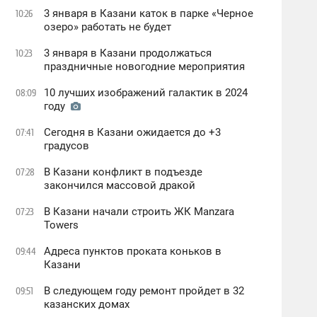
3 января в Казани каток в парке «Черное
10:26
oзеро» работать не будет
3 января в Казани продолжаться
10:23
праздничные новогодние мероприятия
10 лучших изображений галактик в 2024
08:09
году
Сегодня в Казани ожидается до +3
07:41
градусов
В Казани конфликт в подъезде
07:28
закончился массовой дракой
В Казани начали строить ЖК Manzara
07:23
Towers
Адреса пунктов проката коньков в
09:44
Казани
В следующем году ремонт пройдет в 32
09:51
казанских домах