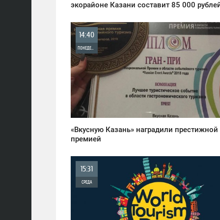
экорайоне Казани составит 85 000 рубле
14:40
ПОНЕДЕЛЬНИК
0
1 472
«Вкусную Казань» наградили престижной
премией
15:31
СРЕДА
0