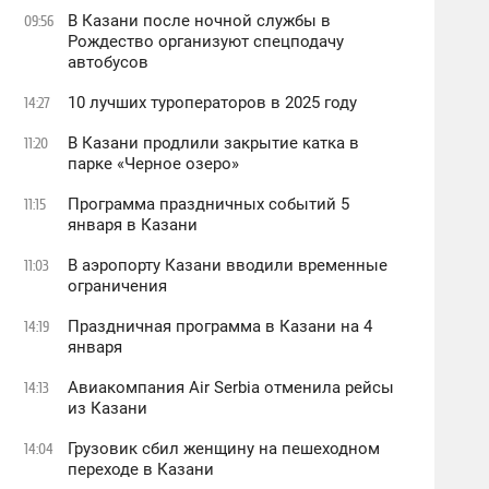
В Казани после ночной службы в
09:56
Рождество организуют спецподачу
автобусов
10 лучших туроператоров в 2025 году
14:27
В Казани продлили закрытие катка в
11:20
парке «Черное озеро»
Программа праздничных событий 5
11:15
января в Казани
В аэропорту Казани вводили временные
11:03
ограничения
Праздничная программа в Казани на 4
14:19
января
Авиакомпания Air Serbia отменила рейсы
14:13
из Казани
Грузовик сбил женщину на пешеходном
14:04
переходе в Казани