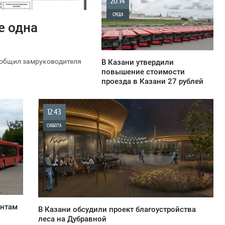
20:14
СРЕДА
е одна
2 054
ообщил замруководителя
В Казани утвердили
повышение стоимости
проезда в Казани 27 рублей
12:43
СУББОТА
0
4 412
ентам
В Казани обсудили проект благоустройства
леса на Дубравной