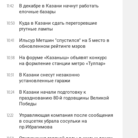
В декабре в Казани начнут работать
11:42
елочные базары
Куда в Казани сдать перегоревшие
10:50
ртутные лампы
Ильсур Метшин "спустился" на 5 место в
10:41
обновленном рейтинге мэров
На форуме «Казаныш» объявят конкурс
10:38
на формление станции метро «Тулпар»
В Казани снесут незаконно
10:31
установленные гаражи
В Казани начали подготовку к
10:24
празднованию 80-й годовщины Великой
Победы
Управляющая компания после сообщения
12:22
в соцсетях убрала сосульки на
пр.Ибрагимова