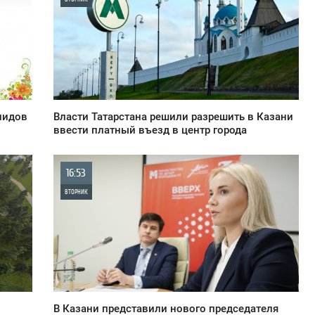
0
2 113
алидов
Власти Татарстана решили разрешить в Казани
ввести платный въезд в центр города
16:53
ВТОРНИК
0
2 705
В Казани представили нового председателя