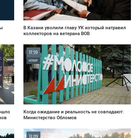
1 510
ны
В Казани уволили главу УК который натравил
коллекторов на ветерана ВОВ
17:59
ЧЕТВЕРГ
0
1 556
вошло
Когда ожидание и реальность не совпадают:
зов
Министерство Обломов
13:09