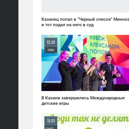
Казанец попал в "Черный список" Миннх
и тот подал на него в суд
13:20
СРЕДА
0
1 904
В Казани завершились Международные
детские игры
13:01
ПОНЕДЕЛЬНИК