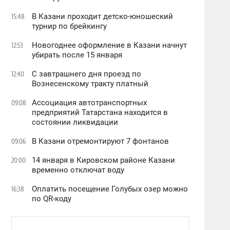
В Казани проходит детско-юношеский
15:48
турнир по брейкингу
Новогоднее оформление в Казани начнут
12:53
убирать после 15 января
С завтрашнего дня проезд по
12:40
Вознесенскому тракту платный
Ассоциация автотранспортных
09:08
предприятий Татарстана находится в
состоянии ликвидации
В Казани отремонтируют 7 фонтанов
09:06
14 января в Кировском районе Казани
20:00
временно отключат воду
Оплатить посещение Голубых озер можно
16:38
по QR-коду