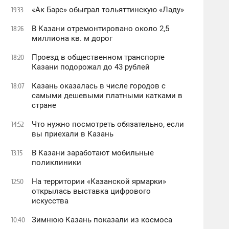
«Ак Барс» обыграл тольяттинскую «Ладу»
19:33
В Казани отремонтировано около 2,5
18:26
миллиона кв. м дорог
Проезд в общественном транспорте
18:20
Казани подорожал до 43 рублей
Казань оказалась в числе городов с
18:07
самыми дешевыми платными катками в
стране
Что нужно посмотреть обязательно, если
14:52
вы приехали в Казань
В Казани заработают мобильные
13:15
поликлиники
На территории «Казанской ярмарки»
12:50
открылась выставка цифрового
искусства
Зимнюю Казань показали из космоса
10:40