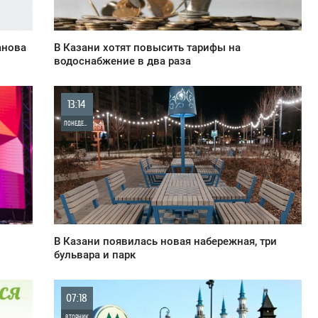
анова
В Казани хотят повысить тарифы на
водоснабжение в два раза
13:14
ПОНЕДЕЛЬНИК
0
3 422
В Казани появилась новая набережная, три
бульвара и парк
07:18
ВТОРНИК