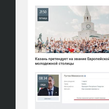
21:50
ПЯТНИЦА
0
2 001
Казань претендует на звание Европейско
молодежной столицы
08:34
СРЕДА
0
932