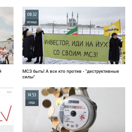
08:32
ПЯТНИЦА
0
2 052
й
МСЗ быть! А все кто против - "деструктивные
силы"
14:53
СРЕДА
0
840