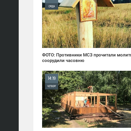
СРЕДА
0
959
ФОТО: Противники МСЗ прочитали молит
соорудили часовню
14:19
ЧЕТВЕРГ
0
1 506