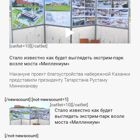
[catlist=10]
[/catlist]
Стало известно как будет выглядеть экстрим-парк
возле моста «Миллениум»
Накануне проект благоустройства набережной Казанки
представили президенту Татарстана Рустаму
Минниханову
[/newscount] [not-newscount=1]
[catlist=10]
[/catlist]
1:34
Стало известно как будет
выглядеть экстрим-парк возле
СРЕДА
моста «Миллениум»
[/not-newscount]