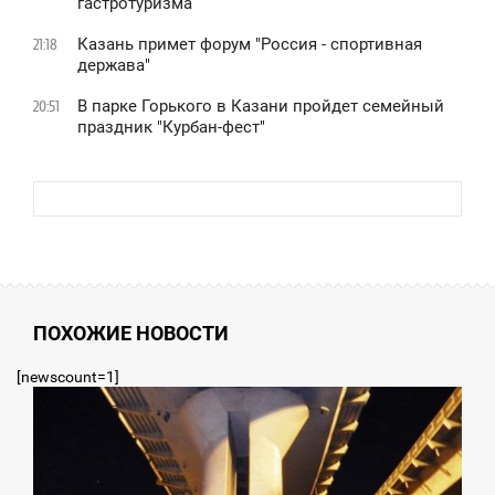
гастротуризма
Казань примет форум "Россия - спортивная
21:18
держава"
В парке Горького в Казани пройдет семейный
20:51
праздник "Курбан-фест"
ПОХОЖИЕ НОВОСТИ
[newscount=1]
8:34
СРЕДА