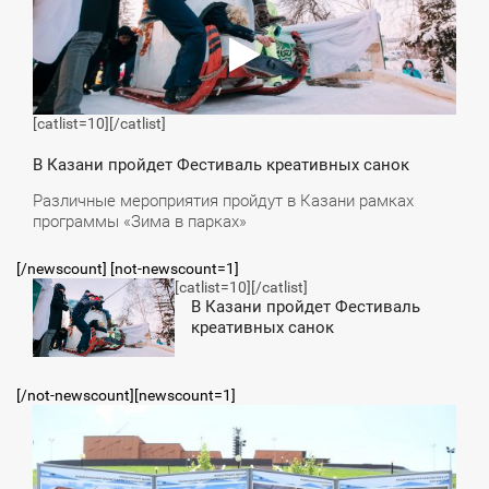
[catlist=10]
[/catlist]
В Казани пройдет Фестиваль креативных санок
Различные мероприятия пройдут в Казани рамках
программы «Зима в парках»
[/newscount] [not-newscount=1]
[catlist=10]
[/catlist]
3:56
В Казани пройдет Фестиваль
креативных санок
ПОНЕДЕЛЬНИК
[/not-newscount][newscount=1]
1:34
СРЕДА