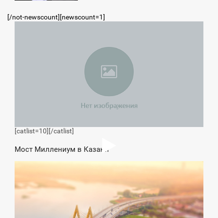
центр
[/not-newscount][newscount=1]
1:00
ВОСКРЕСЕНЬЕ
[catlist=10]
[/catlist]
Мост Миллениум в Казани