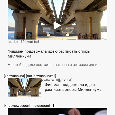
[catlist=10]
[/catlist]
Фишман поддержала идею расписать опоры
Миллениума
На этой неделе состоится встреча с автором идеи
[/newscount] [not-newscount=1]
[catlist=10]
[/catlist]
12:16
Фишман поддержала идею
расписать опоры Миллениума
СРЕДА
[/not-newscount][newscount=1]
9:52