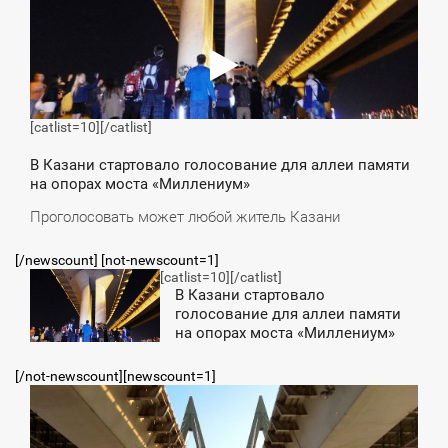
[catlist=10]
[/catlist]
В Казани стартовало голосование для аллеи памяти
на опорах моста «Миллениум»
Проголосовать может любой житель Казани
[/newscount] [not-newscount=1]
[catlist=10]
[/catlist]
8:34
В Казани стартовало
голосование для аллеи памяти
СРЕДА
на опорах моста «Миллениум»
[/not-newscount][newscount=1]
12:16
СРЕДА