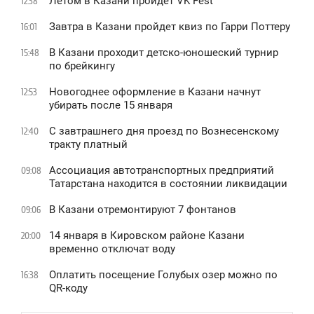
Летом в Казани пройдёт VK Fest
12:38
Завтра в Казани пройдет квиз по Гарри Поттеру
16:01
В Казани проходит детско-юношеский турнир
15:48
по брейкингу
Новогоднее оформление в Казани начнут
12:53
убирать после 15 января
С завтрашнего дня проезд по Вознесенскому
12:40
тракту платный
Ассоциация автотранспортных предприятий
09:08
Татарстана находится в состоянии ликвидации
В Казани отремонтируют 7 фонтанов
09:06
14 января в Кировском районе Казани
20:00
временно отключат воду
Оплатить посещение Голубых озер можно по
16:38
QR-коду