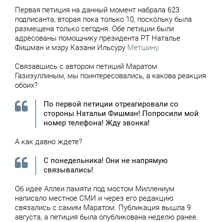
Первая петиция на данный момент набрала 623
подписанта, вторая пока только 10, поскольку была
размещена только сегодня. Обе петиции были
адресованы помощнику президента РТ Наталье
Фишман и мэру Казани Ильсуру
Метшину
.
Связавшись с автором петиций Маратом
Газизуллиным, мы поинтересовались, а какова реакция
обоих?
По первой петиции отреагировали со
стороны Натальи Фишман! Попросили мой
номер телефона! Жду звонка!
А как давно ждете?
С понедельника! Они не напрямую
связывались!
Об идее Аллеи памяти под мостом Миллениум
написало местное СМИ и через его редакцию
связались с самим Маратом. Публикация вышла 9
августа, а петиция была опубликована неделю ранее.