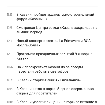
В Казани пройдет архитектурно-строительный
16:19
форум «Казаныш»
Смотровая Центра семьи «Казан» закрылась на
12:27
зимний период
Новый концерт оркестра La Primavera и ВИА
12:16
«Волга-Волга»
Программа праздничных событий 9 января в
12:10
Казани
На 7 перекрестках Казани из-за погоды
10:26
перестали работать светофоры
В Казани стартует акция «Елки-палки»
09:20
В Казани каток в парке «Черное озеро» снова
10:15
открыт для посетителей
В Казани увеличили цены на горячее питание в
10:04