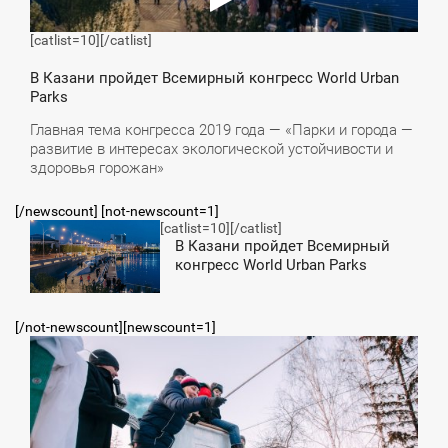
[catlist=10]
[/catlist]
В Казани пройдет Всемирный конгресс World Urban
Parks
Главная тема конгресса 2019 года — «Парки и города —
развитие в интересах экологической устойчивости и
здоровья горожан»
[/newscount] [not-newscount=1]
[catlist=10]
[/catlist]
9:31
В Казани пройдет Всемирный
конгресс World Urban Parks
ЕТВЕРГ
[/not-newscount][newscount=1]
3:56
ПОНЕДЕЛЬНИК