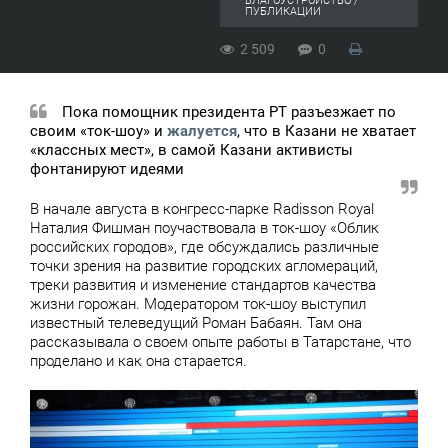
БЛАГОУСТРОЙСТВО /
ПУБЛИКАЦИИ
2 509
0
Пока помощник президента РТ разъезжает по
своим «ток-шоу» и
жалуется
, что в Казани не хватает
«классных мест», в самой Казани активисты
фонтанируют идеями
В начале августа в конгресс-парке Radisson Royal
Наталия Фишман поучаствовала в ток-шоу «Облик
российских городов», где обсуждались различные
точки зрения на развитие городских агломераций,
треки развития и изменение стандартов качества
жизни горожан. Модератором ток-шоу выступил
известный телеведущий Роман Бабаян. Там она
рассказывала о своем опыте работы в Татарстане, что
проделано и как она старается.