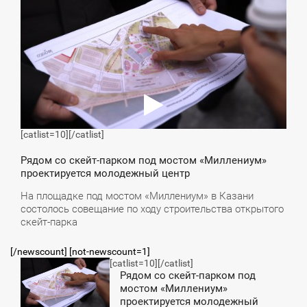
ЯТНИЦА
[catlist=10]
[/catlist]
Рядом со скейт-парком под мостом «Миллениум»
проектируется молодежный центр
На площадке под мостом «Миллениум» в Казани
состолось совещание по ходу строительства открытого
скейт-парка
[/newscount] [not-newscount=1]
[catlist=10]
[/catlist]
9:52
Рядом со скейт-парком под
мостом «Миллениум»
ЯТНИЦА
проектируется молодежный