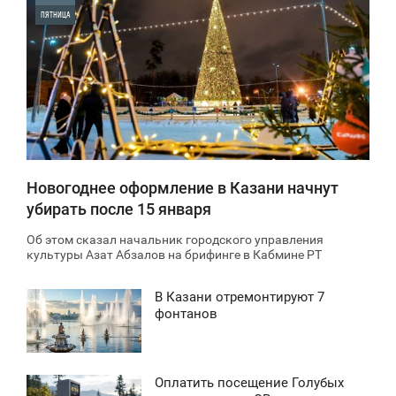
ПЯТНИЦА
0
1 301
Новогоднее оформление в Казани начнут
убирать после 15 января
Об этом сказал начальник городского управления
культуры Азат Абзалов на брифинге в Кабмине РТ
В Казани отремонтируют 7
9:06
фонтанов
ЯТНИЦА
906
Оплатить посещение Голубых