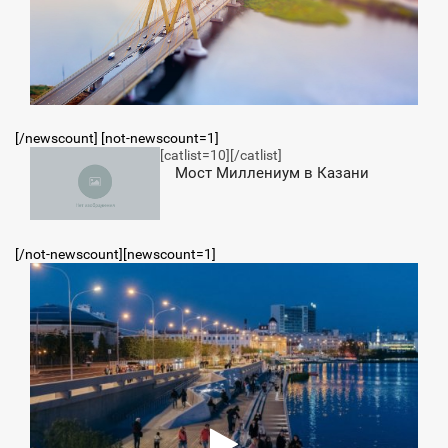
[/newscount] [not-newscount=1]
[catlist=10]
[/catlist]
1:00
Мост Миллениум в Казани
ВОСКРЕСЕНЬЕ
[/not-newscount][newscount=1]
9:31
ЕТВЕРГ