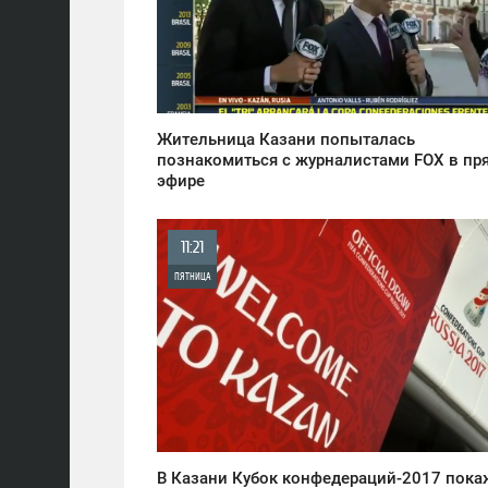
0
1 035
Жительница Казани попыталась
познакомиться с журналистами FOX в п
эфире
11:21
ПЯТНИЦА
0
1 030
В Казани Кубок конфедераций-2017 пока