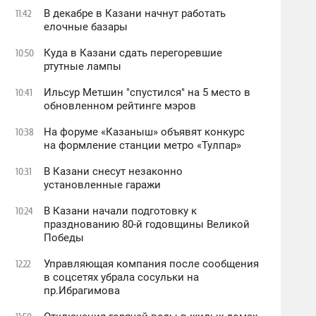
В декабре в Казани начнут работать
11:42
елочные базары
Куда в Казани сдать перегоревшие
10:50
ртутные лампы
Ильсур Метшин "спустился" на 5 место в
10:41
обновленном рейтинге мэров
На форуме «Казаныш» объявят конкурс
10:38
на формление станции метро «Тулпар»
В Казани снесут незаконно
10:31
установленные гаражи
В Казани начали подготовку к
10:24
празднованию 80-й годовщины Великой
Победы
Управляющая компания после сообщения
12:22
в соцсетях убрала сосульки на
пр.Ибрагимова