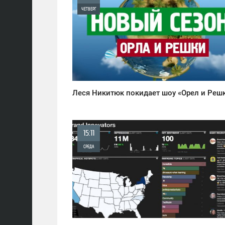
ЧЕТВЕРГ
0
721
Леся Никитюк покидает шоу «Орел и Реш
15:11
СРЕДА
0
688