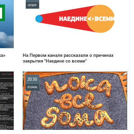
ЧЕТВЕРГ
0
895
ка»
На Первом канале рассказали о причинах
закрытия "Наедине со всеми"
20:30
ВТОРНИК
0
1 054