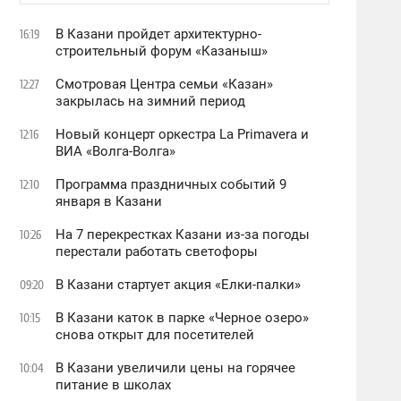
В Казани пройдет архитектурно-
16:19
строительный форум «Казаныш»
Смотровая Центра семьи «Казан»
12:27
закрылась на зимний период
Новый концерт оркестра La Primavera и
12:16
ВИА «Волга-Волга»
Программа праздничных событий 9
12:10
января в Казани
На 7 перекрестках Казани из-за погоды
10:26
перестали работать светофоры
В Казани стартует акция «Елки-палки»
09:20
В Казани каток в парке «Черное озеро»
10:15
снова открыт для посетителей
В Казани увеличили цены на горячее
10:04
питание в школах