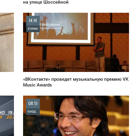
на улице Шоссейной
14:14
ВТОРНИК
0
907
«ВКонтакте» проведет музыкальную премию VK
Music Awards
08:51
ПОНЕДЕЛЬНИК
0