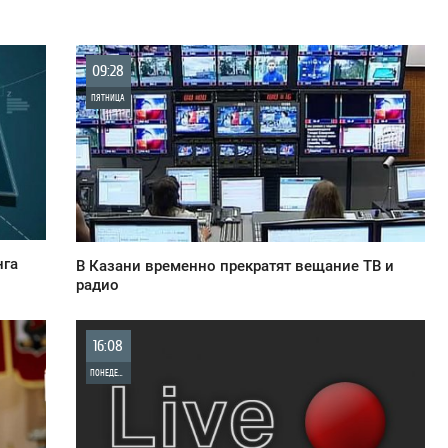
09:28
ПЯТНИЦА
0
932
нга
В Казани временно прекратят вещание ТВ и
радио
16:08
ПОНЕДЕЛЬНИК
0