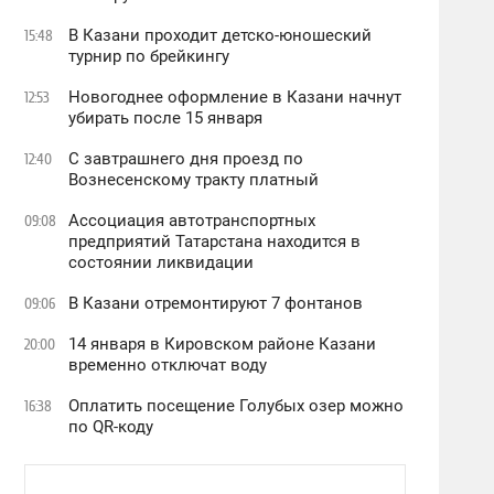
В Казани проходит детско-юношеский
15:48
турнир по брейкингу
Новогоднее оформление в Казани начнут
12:53
убирать после 15 января
С завтрашнего дня проезд по
12:40
Вознесенскому тракту платный
Ассоциация автотранспортных
09:08
предприятий Татарстана находится в
состоянии ликвидации
В Казани отремонтируют 7 фонтанов
09:06
14 января в Кировском районе Казани
20:00
временно отключат воду
Оплатить посещение Голубых озер можно
16:38
по QR-коду