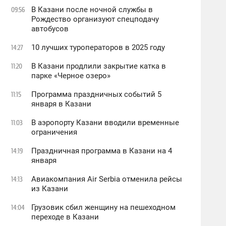
В Казани после ночной службы в
09:56
Рождество организуют спецподачу
автобусов
10 лучших туроператоров в 2025 году
14:27
В Казани продлили закрытие катка в
11:20
парке «Черное озеро»
Программа праздничных событий 5
11:15
января в Казани
В аэропорту Казани вводили временные
11:03
ограничения
Праздничная программа в Казани на 4
14:19
января
Авиакомпания Air Serbia отменила рейсы
14:13
из Казани
Грузовик сбил женщину на пешеходном
14:04
переходе в Казани