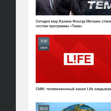
959
Сегодня мэр Казани Ильсур Метшин стан
гостем программы «Тема»
11:30
СУББОТА
0
849
СМИ: телевизионный канал Life закрывае
09:33