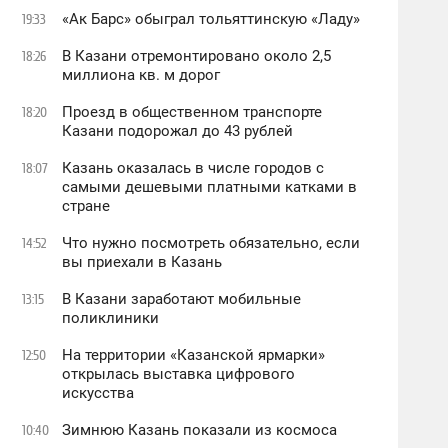
«Ак Барс» обыграл тольяттинскую «Ладу»
19:33
В Казани отремонтировано около 2,5
18:26
миллиона кв. м дорог
Проезд в общественном транспорте
18:20
Казани подорожал до 43 рублей
Казань оказалась в числе городов с
18:07
самыми дешевыми платными катками в
стране
Что нужно посмотреть обязательно, если
14:52
вы приехали в Казань
В Казани заработают мобильные
13:15
поликлиники
На территории «Казанской ярмарки»
12:50
открылась выставка цифрового
искусства
Зимнюю Казань показали из космоса
10:40