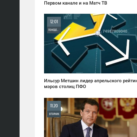
Первом канале и на Матч ТВ
12:01
ПОНЕДЕЛЬНИК
0
881
Ильсур Метшин лидер апрельского рейти
мэров столиц ПФО
11:20
ВТОРНИК
0