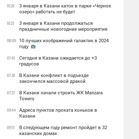
3 января в Казани каток в парке «Черное
10:26
oзеро» работать не будет
3 января в Казани продолжаться
10:23
праздничные новогодние мероприятия
10 лучших изображений галактик в 2024
08:09
году
Сегодня в Казани ожидается до +3
07:41
градусов
В Казани конфликт в подъезде
07:28
закончился массовой дракой
В Казани начали строить ЖК Manzara
07:23
Towers
Адреса пунктов проката коньков в
09:44
Казани
В следующем году ремонт пройдет в 32
09:51
казанских домах