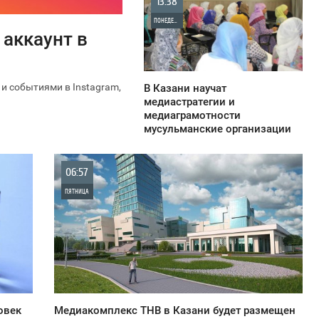
13:38
ПОНЕДЕЛЬНИК
аккаунт в
777
 и событиями в Instagram,
В Казани научат
медиастратегии и
медиаграмотности
мусульманские организации
06:57
ПЯТНИЦА
0
1 393
овек
Медиакомплекс ТНВ в Казани будет размещен