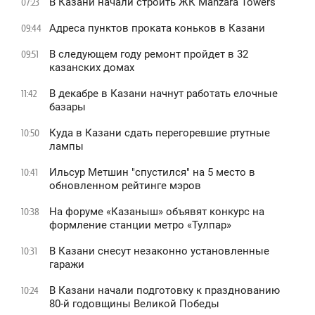
В Казани начали строить ЖК Manzara Towers
07:23
Адреса пунктов проката коньков в Казани
09:44
В следующем году ремонт пройдет в 32
09:51
казанских домах
В декабре в Казани начнут работать елочные
11:42
базары
Куда в Казани сдать перегоревшие ртутные
10:50
лампы
Ильсур Метшин "спустился" на 5 место в
10:41
обновленном рейтинге мэров
На форуме «Казаныш» объявят конкурс на
10:38
формление станции метро «Тулпар»
В Казани снесут незаконно установленные
10:31
гаражи
В Казани начали подготовку к празднованию
10:24
80-й годовщины Великой Победы