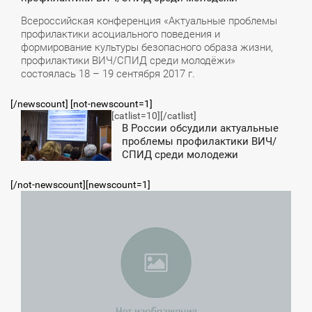
Всероссийская конференция «Актуальные проблемы
профилактики асоциального поведения и
формирование культуры безопасного образа жизни,
профилактики ВИЧ/СПИД среди молодёжи»
состоялась 18 – 19 сентября 2017 г.
[/newscount] [not-newscount=1]
[catlist=10]
[/catlist]
0:04
В России обсудили актуальные
проблемы профилактики ВИЧ/
ВОСКРЕСЕНЬЕ
СПИД среди молодежи
[/not-newscount][newscount=1]
11:19
ЕТВЕРГ