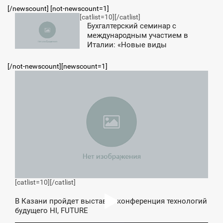
[/newscount] [not-newscount=1]
[catlist=10]
[/catlist]
11:19
Бухгалтерский семинар с
международным участием в
ЕТВЕРГ
Италии: «Новые виды
отчетности компаний в условиях
современной экономики»
[/not-newscount][newscount=1]
6:48
ПОНЕДЕЛЬНИК
[catlist=10]
[/catlist]
В Казани пройдет выставка-конференция технологий
будущего HI, FUTURE