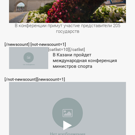
В конференции примут участие представители 205
государств
[/newscount] [not-newscount=1]
[catlist=10]
[/catlist]
0:04
В Казани пройдет
международная конференция
ЕТВЕРГ
министров спорта
[/not-newscount][newscount=1]
11:51
ПОНЕДЕЛЬНИК