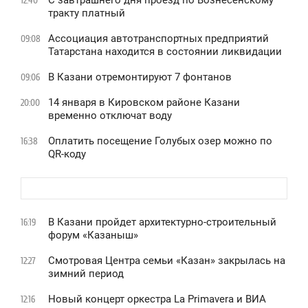
С завтрашнего дня проезд по Вознесенскому
12:40
тракту платный
Ассоциация автотранспортных предприятий
09:08
Татарстана находится в состоянии ликвидации
В Казани отремонтируют 7 фонтанов
09:06
14 января в Кировском районе Казани
20:00
временно отключат воду
Оплатить посещение Голубых озер можно по
16:38
QR-коду
В Казани пройдет архитектурно-строительный
16:19
форум «Казаныш»
Смотровая Центра семьи «Казан» закрылась на
12:27
зимний период
Новый концерт оркестра La Primavera и ВИА
12:16