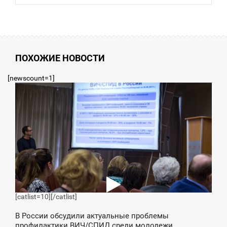
ПОХОЖИЕ НОВОСТИ
[newscount=1]
0:04
ВОСКРЕСЕНЬЕ
[catlist=10]
[/catlist]
В России обсудили актуальные проблемы
профилактики ВИЧ/СПИД среди молодежи