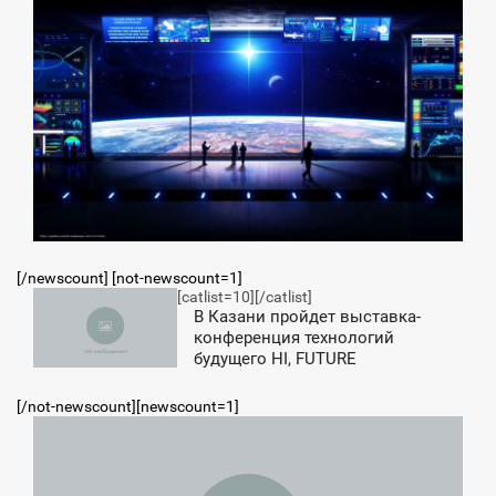
[/newscount] [not-newscount=1]
[catlist=10]
[/catlist]
6:48
В Казани пройдет выставка-
конференция технологий
ПОНЕДЕЛЬНИК
будущего HI, FUTURE
[/not-newscount][newscount=1]
0:04
ЕТВЕРГ