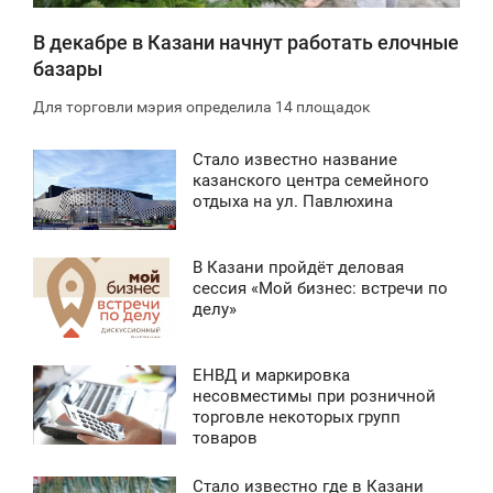
В декабре в Казани начнут работать елочные
базары
Для торговли мэрия определила 14 площадок
Стало известно название
4:05
казанского центра семейного
отдыха на ул. Павлюхина
ПОНЕДЕЛЬНИК
1 316
В Казани пройдёт деловая
4:24
сессия «Мой бизнес: встречи по
делу»
СРЕДА
1 503
ЕНВД и маркировка
3:05
несовместимы при розничной
торговле некоторых групп
ЕТВЕРГ
товаров
1 182
Стало известно где в Казани