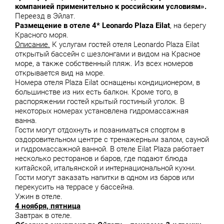
компани
ей применительно к российским условиям».
Переезд в Эйлат.
Размещение в отеле 4* Leonardo Plaza Eilat
, на берегу
Красного моря.
Описание.
К услугам гостей отеля Leonardo Plaza Eilat
открытый бассейн с шезлонгами и видом на Красное
море, а также собственный пляж. Из всех номеров
открывается вид на море.
Номера отеля Plaza Eilat оснащены кондиционером, в
большинстве из них есть балкон. Кроме того, в
распоряжении гостей крытый гостиный уголок. В
некоторых номерах установлена гидромассажная
ванна.
Гости могут отдохнуть и позаниматься спортом в
оздоровительном центре с тренажерным залом, сауной
и гидромассажной ванной. В отеле Eilat Plaza работает
несколько ресторанов и баров, где подают блюда
китайской, итальянской и интернациональной кухни.
Гости могут заказать напитки в одном из баров или
перекусить на террасе у бассейна.
Ужин в отеле.
4 ноября, пятница
Завтрак в отеле.