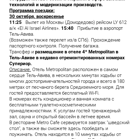
технологий и модернизации производств.
Программа поездки:
30 октября, воскресенье
11:25
Вылет из Москвы (Домодедово) рейсом LY 612
а/к «El Al Israel Airlines».
15:40
Прибытие в аэропорт
Тель-Авива.
(Возможен также перелет из/в СПб). Прохождение
паспортного контроля. Получение багажа.
Трансфер и
размещение в отеле 4*
Metropolitan в
Тель-Авиве в недавно отремонтированных номерах
Супериор.
Описание.
Отель Metropolitan расположен в самом
сердце Тель-Авива, в нескольких минутах ходьбы от
многих достопримечательностей города и всего в 180
метрах от песчаного берега Средиземного моря. Для
гостей предоставляется бесплатный Wi-Fi.
В номерах есть кондиционер и ванная комната с
бесплатными туалетно-косметическими
принадлежностями. К услугам гостей тренажерный
зал, сауна и открытый бассейн в летнее время.
В ресторане Metro Cafe сервируется завтрак "шведский
стол", а также вы сможете здесь пообедать и
поужинать. Отель находится в 10 минутах ходьбы от