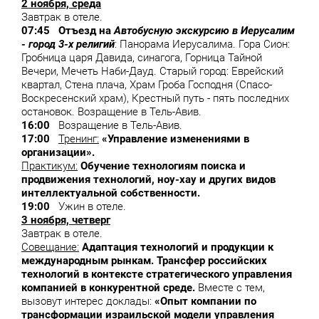
2 ноября, среда
Завтрак в отеле.
07:45 Отъезд на
Автобусную экскурсию в Иерусалим
- город 3-х религий
: Панорама Иерусалима. Гора Сион:
Гробница царя Давида, синагога, Горница Тайной
Вечери, Мечеть Наби-Дауд. Старый город: Еврейский
квартал, Стена плача, Храм Гроба Господня (Спасо-
Воскресенский храм), Крестный путь - пять последних
остановок. Возращение в Тель-Авив.
16:00
Возращение в Тель-Авив.
17:00
Тренинг:
«Управление изменениями в
организации».
Практикум:
Обучение технологиям поиска и
продвижения технологий, ноу-хау и других видов
интеллектуальной собственности.
19:00
Ужин в отеле.
3 ноября, четверг
Завтрак в отеле.
Совещание:
Адаптация технологий и продукции к
международным рынкам. Трансфер российских
технологий в контексте стратегического
управления
компанией в конкурентной среде.
Вместе с тем,
вызовут интерес доклады:
«Опыт компании по
трансформации израильской модели управления