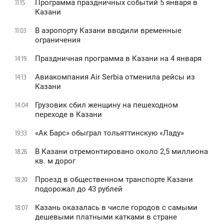
Программа праздничных событий 5 января в
11:15
Казани
В аэропорту Казани вводили временные
11:03
ограничения
Праздничная программа в Казани на 4 января
14:19
Авиакомпания Air Serbia отменила рейсы из
14:13
Казани
Грузовик сбил женщину на пешеходном
14:04
переходе в Казани
«Ак Барс» обыграл тольяттинскую «Ладу»
19:33
В Казани отремонтировано около 2,5 миллиона
18:26
кв. м дорог
Проезд в общественном транспорте Казани
18:20
подорожал до 43 рублей
Казань оказалась в числе городов с самыми
18:07
дешевыми платными катками в стране