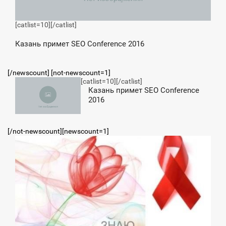
[catlist=10]
[/catlist]
Казань примет SEO Conference 2016
[/newscount] [not-newscount=1]
[catlist=10]
[/catlist]
11:51
Казань примет SEO Conference
2016
ПОНЕДЕЛЬНИК
[/not-newscount][newscount=1]
21:19
ЯТНИЦА