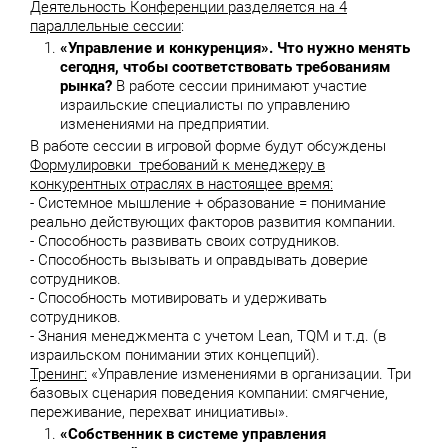
Деятельность Конференции разделяется на 4
параллельные сессии
:
«Управление и конкуренция».
Что нужно менять
сегодня, чтобы соответствовать требованиям
рынка?
В работе сессии принимают участие
израильские специалисты по управлению
изменениями на предприятии.
В работе сессии в игровой форме будут обсуждены
Формулировки требований к менеджеру в
конкурентных отраслях в настоящее время:
- Системное мышление + образование = понимание
реально действующих факторов развития компании.
- Способность развивать своих сотрудников.
- Способность вызывать и оправдывать доверие
сотрудников.
- Способность мотивировать и удерживать
сотрудников.
- Знания менеджмента с учетом Lean, TQM и т.д. (в
израильском понимании этих концепций).
Тренинг:
«Управление изменениями в организации. Три
базовых сценария поведения компании: смягчение,
переживание, перехват инициативы».
«Собственник в системе управления