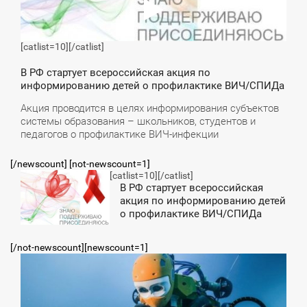
[catlist=10]
[/catlist]
В РФ стартует всероссийская акция по
информированию детей о профилактике ВИЧ/СПИДа
Акция проводится в целях информирования субъектов
системы образования – школьников, студентов и
педагогов о профилактике ВИЧ-инфекции
[/newscount] [not-newscount=1]
[catlist=10]
[/catlist]
21:19
В РФ стартует всероссийская
акция по информированию детей
ЯТНИЦА
о профилактике ВИЧ/СПИДа
[/not-newscount][newscount=1]
3:00
ВОСКРЕСЕНЬЕ