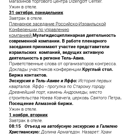
магазинов торгового центра Dizengoff Center.
Ужин в отеле.
31 октября, понедельник
Завтрак в отеле.
Пленарное заседание Российско-Израильской
Конференции по управлению
компанией.
Мультидисциплинарная деятельность
современной компании. В работе пленарного
заседания принимают участие представители
израильских компаний, ведущих активную
деятельность в регионе Тель-Авив.
Приветственные слова от организаторов конгресса.
Доклады участников конференции.
Круглый стол.
Биржа контактов.
Экскурсия в Тель-Авиве и Яффо:
История первых
кварталов. Яффо - прогулка по Старому городу.
Древнейший порт, камень Андромеды, место
строительства Ноева Ковчега, церковь Святого Петра
.
Посещение Алмазной биржи.
Ужин в отеле.
1 ноября, вторник
Завтрак в отеле.
08:15
Отъезд на автобусную экскурсию в Галилею
Христианскую:
Долина Армагедон. Назарет: Храм