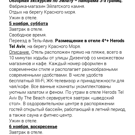
Обзорная экскурсия по Эйлату – панорама 3-х границ.
Фабрика-магазин Эйлатского камня.
Отдых на берегу Красного моря.
Ужин в отеле.
5 ноября, суббота
Завтрак в отеле.
Свободное время.
Переезд в Тель-Авив.
Размещение в отеле 4*+ Herods
Tel Aviv
, на берегу Красного Моря.
Описание.
Отель расположен прямо на пляже, всего в
10 минутах ходьбы от улицы Дизенгоф со множеством
магазинов и кафе. Каждый номер оформлен в
современном стиле и располагает разнообразными
современными удобствами. В числе удобств
бесплатный Wi-Fi, ЖК-телевизор и принадлежности для
чая/кофе. Все ванные комнаты укомплектованы
уютным халатом и феном. По утрам в отеле Herods Tel
Aviv By The Beach сервируется завтрак «шведский
стол». В оздоровительном центре в распоряжении
гостей открытый бассейн, работающий в летний период,
а также сауна и фитнес-центр.
Ужин в отеле.
6 ноября, воскресенье
Завтрак в отеле.