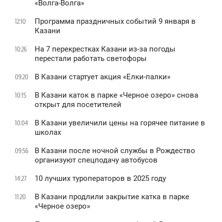
«Волга-Волга»
Программа праздничных событий 9 января в
12:10
Казани
На 7 перекрестках Казани из-за погоды
10:26
перестали работать светофоры
В Казани стартует акция «Елки-палки»
09:20
В Казани каток в парке «Черное озеро» снова
10:15
открыт для посетителей
В Казани увеличили цены на горячее питание в
10:04
школах
В Казани после ночной службы в Рождество
09:56
организуют спецподачу автобусов
10 лучших туроператоров в 2025 году
14:27
В Казани продлили закрытие катка в парке
11:20
«Черное озеро»