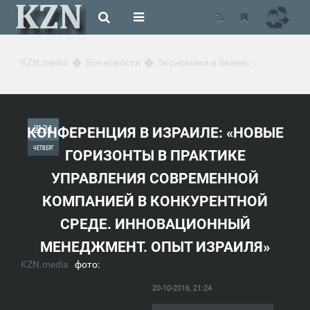
KZN.media
Все новости
Экономика и бизнес
21:24
КОНФЕРЕНЦИЯ В ИЗРАИЛЕ: «НОВЫЕ
ЧЕТВЕРГ
ГОРИЗОНТЫ В ПРАКТИКЕ
УПРАВЛЕНИЯ СОВРЕМЕННОЙ
0
КОМПАНИЕЙ В КОНКУРЕНТНОЙ
1 091
СРЕДЕ. ИННОВАЦИОННЫЙ
МЕНЕДЖМЕНТ. ОПЫТ ИЗРАИЛЯ»
KZN.media
фото:
20-10-2016, 21:24