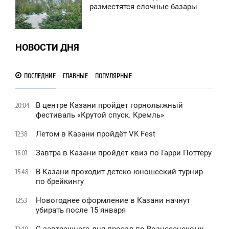
3:13
разместятся елочные базары
ЕТВЕРГ
0
НОВОСТИ ДНЯ
1 159
ПОСЛЕДНИЕ
ГЛАВНЫЕ
ПОПУЛЯРНЫЕ
В центре Казани пройдет горнолыжный
20:04
фестиваль «Крутой спуск. Кремль»
Летом в Казани пройдёт VK Fest
12:38
Завтра в Казани пройдет квиз по Гарри Поттеру
16:01
В Казани проходит детско-юношеский турнир
15:48
по брейкингу
Новогоднее оформление в Казани начнут
12:53
убирать после 15 января