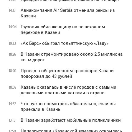
Авиакомпания Air Serbia отменила рейсы из
14:13
Казани
Грузовик сбил женщину на пешеходном
14:04
переходе в Казани
«Ак Барс» обыграл тольяттинскую «Ладу»
19:33
В Казани отремонтировано около 2,5 миллиона
18:26
кв. м дорог
Проезд в общественном транспорте Казани
18:20
подорожал до 43 рублей
Казань оказалась в числе городов с самыми
18:07
дешевыми платными катками в стране
Что нужно посмотреть обязательно, если вы
14:52
приехали в Казань
В Казани заработают мобильные поликлиники
13:15
На территории «Казанской ярмарки» открылась
12:50