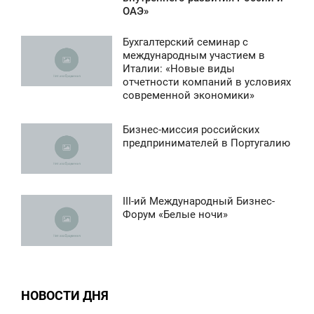
ОАЭ»
Бухгалтерский семинар с
11:19
международным участием в
Италии: «Новые виды
ЕТВЕРГ
отчетности компаний в условиях
современной экономики»
0
Бизнес-миссия российских
2 189
1:04
предпринимателей в Португалию
ЕТВЕРГ
0
III-ий Международный Бизнес-
11:22
Форум «Белые ночи»
1 018
СРЕДА
0
НОВОСТИ ДНЯ
793