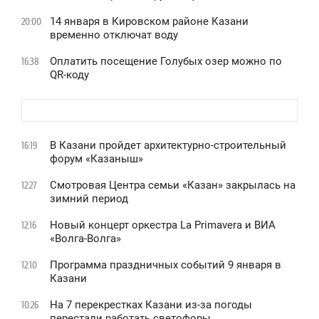
14 января в Кировском районе Казани
20:00
временно отключат воду
Оплатить посещение Голубых озер можно по
16:38
QR-коду
В Казани пройдет архитектурно-строительный
16:19
форум «Казаныш»
Смотровая Центра семьи «Казан» закрылась на
12:27
зимний период
Новый концерт оркестра La Primavera и ВИА
12:16
«Волга-Волга»
Программа праздничных событий 9 января в
12:10
Казани
На 7 перекрестках Казани из-за погоды
10:26
перестали работать светофоры