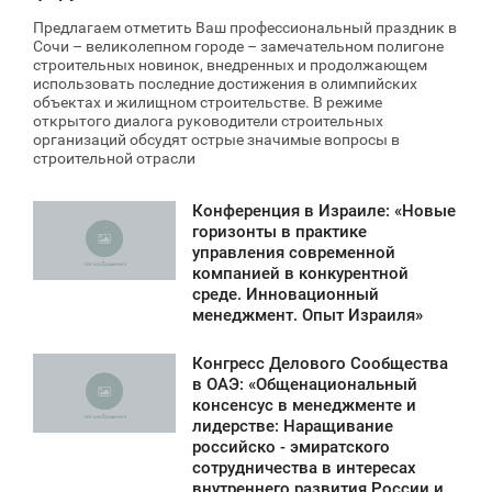
Предлагаем отметить Ваш профессиональный праздник в
Сочи – великолепном городе – замечательном полигоне
строительных новинок, внедренных и продолжающем
использовать последние достижения в олимпийских
объектах и жилищном строительстве. В режиме
открытого диалога руководители строительных
организаций обсудят острые значимые вопросы в
строительной отрасли
Конференция в Израиле: «Новые
1:24
горизонты в практике
управления современной
ЕТВЕРГ
компанией в конкурентной
среде. Инновационный
1 091
менеджмент. Опыт Израиля»
Конгресс Делового Сообщества
4:00
в ОАЭ: «Общенациональный
консенсус в менеджменте и
ЕТВЕРГ
лидерстве: Наращивание
российско - эмиратского
1 252
сотрудничества в интересах
внутреннего развития России и