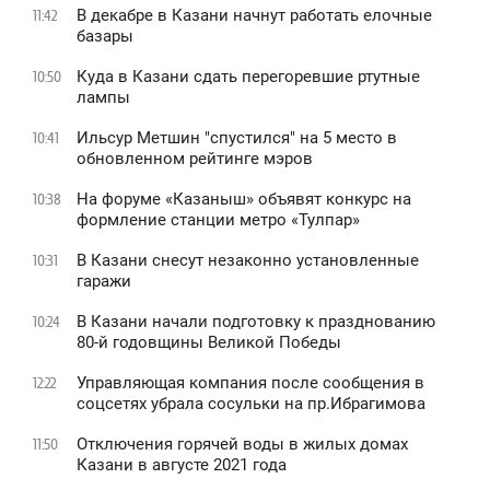
В декабре в Казани начнут работать елочные
11:42
базары
Куда в Казани сдать перегоревшие ртутные
10:50
лампы
Ильсур Метшин "спустился" на 5 место в
10:41
обновленном рейтинге мэров
На форуме «Казаныш» объявят конкурс на
10:38
формление станции метро «Тулпар»
В Казани снесут незаконно установленные
10:31
гаражи
В Казани начали подготовку к празднованию
10:24
80-й годовщины Великой Победы
Управляющая компания после сообщения в
12:22
соцсетях убрала сосульки на пр.Ибрагимова
Отключения горячей воды в жилых домах
11:50
Казани в августе 2021 года