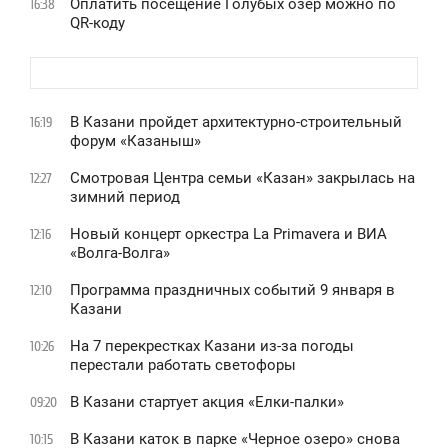
Оплатить посещение Голубых озер можно по
16:38
QR-коду
В Казани пройдет архитектурно-строительный
16:19
форум «Казаныш»
Смотровая Центра семьи «Казан» закрылась на
12:27
зимний период
Новый концерт оркестра La Primavera и ВИА
12:16
«Волга-Волга»
Программа праздничных событий 9 января в
12:10
Казани
На 7 перекрестках Казани из-за погоды
10:26
перестали работать светофоры
В Казани стартует акция «Елки-палки»
09:20
В Казани каток в парке «Черное озеро» снова
10:15