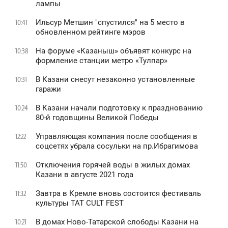
лампы
Ильсур Метшин "спустился" на 5 место в
10:41
обновленном рейтинге мэров
На форуме «Казаныш» объявят конкурс на
10:38
формление станции метро «Тулпар»
В Казани снесут незаконно установленные
10:31
гаражи
В Казани начали подготовку к празднованию
10:24
80-й годовщины Великой Победы
Управляющая компания после сообщения в
12:22
соцсетях убрала сосульки на пр.Ибрагимова
Отключения горячей воды в жилых домах
11:50
Казани в августе 2021 года
Завтра в Кремле вновь состоится фестиваль
11:32
культуры TAT CULT FEST
В домах Ново-Татарской слободы Казани на
10:21