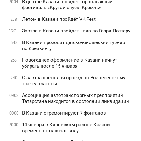
В центре Казани пройдет горнолыжный
20:04
фестиваль «Крутой спуск. Кремль»
Летом в Казани пройдёт VK Fest
12:38
Завтра в Казани пройдет квиз по Гарри Поттеру
16:01
В Казани проходит детско-юношеский турнир
15:48
по брейкингу
Новогоднее оформление в Казани начнут
12:53
убирать после 15 января
С завтрашнего дня проезд по Вознесенскому
12:40
тракту платный
Ассоциация автотранспортных предприятий
09:08
Татарстана находится в состоянии ликвидации
В Казани отремонтируют 7 фонтанов
09:06
14 января в Кировском районе Казани
20:00
временно отключат воду