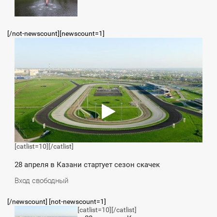
ЕТВЕРГ
[/not-newscount][newscount=1]
4:29
СРЕДА
[catlist=10]
[/catlist]
28 апреля в Казани стартует сезон скачек
Вход свободный
[/newscount] [not-newscount=1]
[catlist=10]
[/catlist]