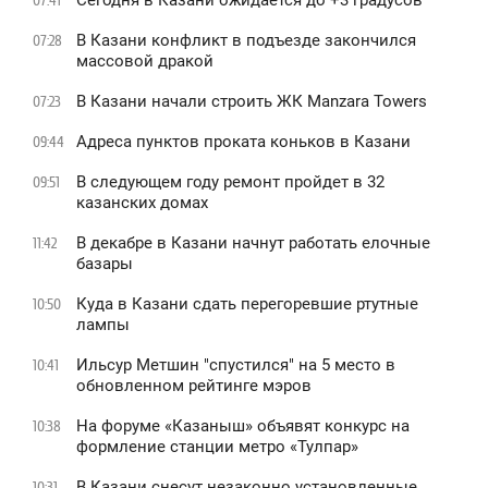
Сегодня в Казани ожидается до +3 градусов
07:41
В Казани конфликт в подъезде закончился
07:28
массовой дракой
В Казани начали строить ЖК Manzara Towers
07:23
Адреса пунктов проката коньков в Казани
09:44
В следующем году ремонт пройдет в 32
09:51
казанских домах
В декабре в Казани начнут работать елочные
11:42
базары
Куда в Казани сдать перегоревшие ртутные
10:50
лампы
Ильсур Метшин "спустился" на 5 место в
10:41
обновленном рейтинге мэров
На форуме «Казаныш» объявят конкурс на
10:38
формление станции метро «Тулпар»
В Казани снесут незаконно установленные
10:31