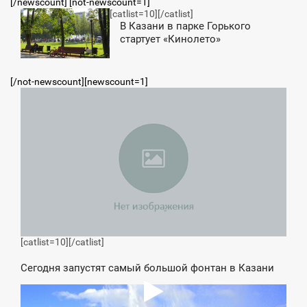
[/newscount] [not-newscount=1]
[catlist=10]
[/catlist]
4:59
В Казани в парке Горького
стартует «Кинолето»
ТОРНИК
[/not-newscount][newscount=1]
7:15
СРЕДА
[catlist=10]
[/catlist]
Cегодня запустят самый большой фонтан в Казани