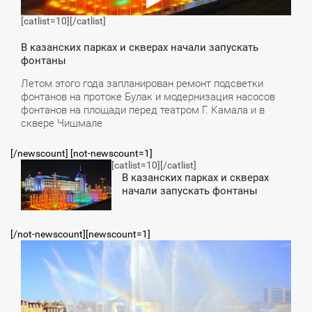
[catlist=10]
[/catlist]
В казанских парках и скверах начали запускать
фонтаны
Летом этого года запланирован ремонт подсветки
фонтанов на протоке Булак и модернизация насосов
фонтанов на площади перед театром Г. Камала и в
сквере Чишмале
[/newscount] [not-newscount=1]
[catlist=10]
[/catlist]
3:09
В казанских парках и скверах
начали запускать фонтаны
СРЕДА
[/not-newscount][newscount=1]
4:33
ЕТВЕРГ