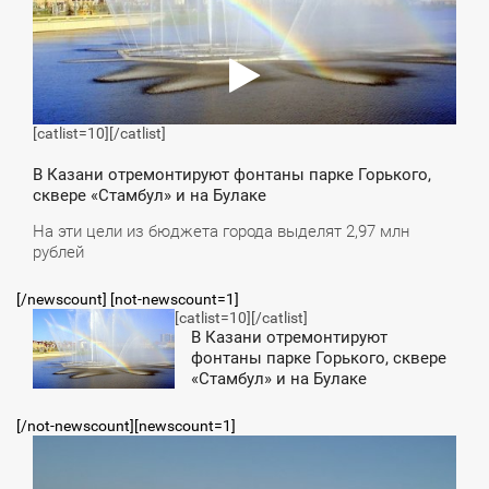
[catlist=10]
[/catlist]
В Казани отремонтируют фонтаны парке Горького,
сквере «Стамбул» и на Булаке
На эти цели из бюджета города выделят 2,97 млн
рублей
[/newscount] [not-newscount=1]
[catlist=10]
[/catlist]
4:33
В Казани отремонтируют
фонтаны парке Горького, сквере
ЕТВЕРГ
«Стамбул» и на Булаке
[/not-newscount][newscount=1]
8:54