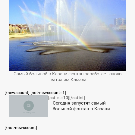
Самый большой в Казани фонтан заработает около
театра им.Камала
[/newscount] [not-newscount=1]
[catlist=10]
[/catlist]
7:15
Cегодня запустят самый
большой фонтан в Казани
СРЕДА
[/not-newscount]