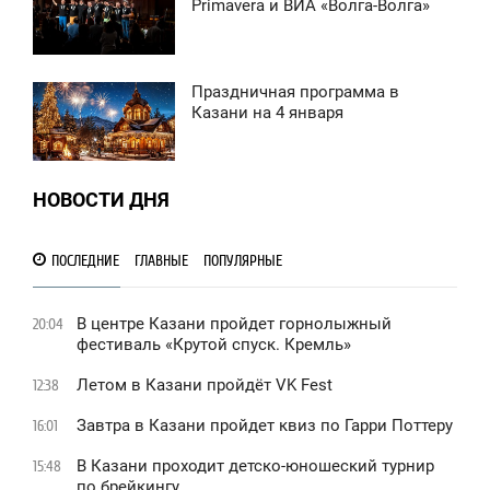
12:16
Primavera и ВИА «Волга-Волга»
ЕТВЕРГ
1 398
Праздничная программа в
4:19
Казани на 4 января
УББОТА
0
НОВОСТИ ДНЯ
1 387
ПОСЛЕДНИЕ
ГЛАВНЫЕ
ПОПУЛЯРНЫЕ
В центре Казани пройдет горнолыжный
20:04
фестиваль «Крутой спуск. Кремль»
Летом в Казани пройдёт VK Fest
12:38
Завтра в Казани пройдет квиз по Гарри Поттеру
16:01
В Казани проходит детско-юношеский турнир
15:48
по брейкингу