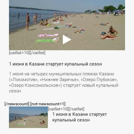
ПОНЕДЕЛЬНИК
[catlist=10]
[/catlist]
1 июня в Казани стартует купальный сезон
1 июня на четырех муниципальных пляжах Казани
(«Локомотив», «Нижнее Заречье», «Озеро Глубокое»,
«Озеро Комсомольское») стартует новый купальный
сезон
[/newscount] [not-newscount=1]
[catlist=10]
[/catlist]
8:54
1 июня в Казани стартует
купальный сезон
ПОНЕДЕЛЬНИК