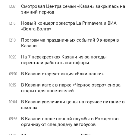
Смотровая Центра семьи «Казан» закрылась на
12:27
зимний период
Новый концерт оркестра La Primavera и ВИА
12:16
«Волга-Волга»
Программа праздничных событий 9 января в
12:10
Казани
На 7 перекрестках Казани из-за погоды
10:26
перестали работать светофоры
В Казани стартует акция «Елки-палки»
09:20
В Казани каток в парке «Черное озеро» снова
10:15
открыт для посетителей
В Казани увеличили цены на горячее питание в
10:04
школах
В Казани после ночной службы в Рождество
09:56
организуют спецподачу автобусов