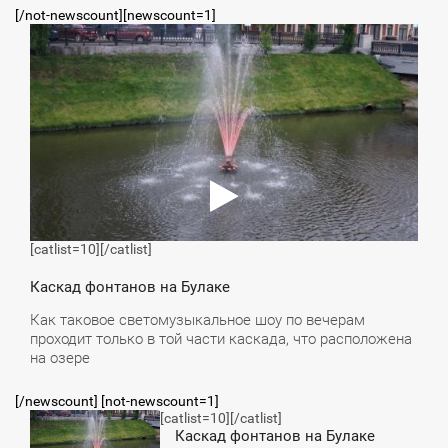
[/not-newscount][newscount=1]
2:47
ЕТВЕРГ
[catlist=10]
[/catlist]
Каскад фонтанов на Булаке
Как таковое светомузыкальное шоу по вечерам
проходит только в той части каскада, что расположена
на озере
[/newscount] [not-newscount=1]
[catlist=10]
[/catlist]
2:47
Каскад фонтанов на Булаке