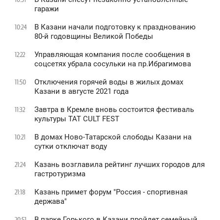
гаражи
В Казани начали подготовку к празднованию
10:24
80-й годовщины Великой Победы
Управляющая компания после сообщения в
12:22
соцсетях убрала сосульки на пр.Ибрагимова
Отключения горячей воды в жилых домах
11:50
Казани в августе 2021 года
Завтра в Кремле вновь состоится фестиваль
11:32
культуры TAT CULT FEST
В домах Ново-Татарской слободы Казани на
10:21
сутки отключат воду
Казань возглавила рейтинг лучших городов для
21:24
гастротуризма
Казань примет форум "Россия - спортивная
21:18
держава"
В парке Горького в Казани пройдет семейный
20:51