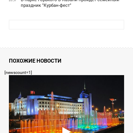
праздник "Курбан-фест"
ПОХОЖИЕ НОВОСТИ
[newscount=1]
3:09
СРЕДА