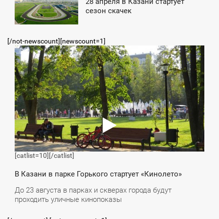
4:29
28 апреля в Казани стартует
сезон скачек
СРЕДА
[/not-newscount][newscount=1]
4:59
ТОРНИК
[catlist=10]
[/catlist]
В Казани в парке Горького стартует «Кинолето»
До 23 августа в парках и скверах города будут
проходить уличные кинопоказы