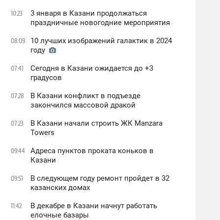
3 января в Казани продолжаться
10:23
праздничные новогодние мероприятия
10 лучших изображений галактик в 2024
08:09
году
Сегодня в Казани ожидается до +3
07:41
градусов
В Казани конфликт в подъезде
07:28
закончился массовой дракой
В Казани начали строить ЖК Manzara
07:23
Towers
Адреса пунктов проката коньков в
09:44
Казани
В следующем году ремонт пройдет в 32
09:51
казанских домах
В декабре в Казани начнут работать
11:42
елочные базары