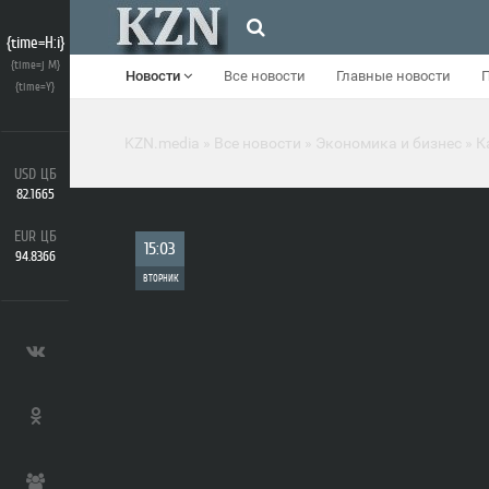
{time=H:i}
{time=j M}
Новости
Все новости
Главные новости
{time=Y}
KZN.media
»
Все новости
»
Экономика и бизнес
» К
USD ЦБ
82.1665
EUR ЦБ
15:03
94.8366
ВТОРНИК
0
977