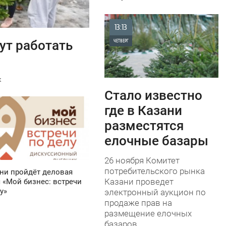
13:13
ут работать
ЧЕТВЕРГ
0
к
1 159
Стало известно
где в Казани
разместятся
елочные базары
26 ноября Комитет
потребительского рынка
ни пройдёт деловая
Казани проведет
 «Мой бизнес: встречи
у»
электронный аукцион по
продаже прав на
размещение елочных
базаров