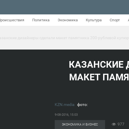
Происшествия
Политика
Экономика
Культура
Спорт
азанские дизайнеры сделали макет памятника 200-рублевой купюр
КАЗАНСКИЕ 
МАКЕТ ПАМЯ
KZN.media
фото:
9-08-2016, 15:03
977
ЭКОНОМИКА И БИЗНЕС