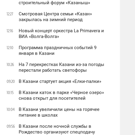
строительный форум «Казаныш»
Смотровая Центра семьи «Казан»
12:27
закрылась на зимний период
Новый концерт оркестра La Primavera и
12:16
ВИА «Волга-Волга»
Программа праздничных событий 9
12:10
января в Казани
На 7 перекрестках Казани из-за погоды
10:26
перестали работать светофоры
В Казани стартует акция «Елки-палки»
09:20
В Казани каток в парке «Черное озеро»
10:15
снова открыт для посетителей
В Казани увеличили цены на горячее
10:04
питание в школах
В Казани после ночной службы в
09:56
Рождество организуют спецподачу