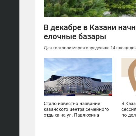
В декабре в Казани начн
елочные базары
Для торговли мэрия определила 14 площадо
14:05
14:24
ПОНЕДЕЛЬНИК
СРЕДА
1 315
1 502
Стало известно название
В Каза
казанского центра семейного
сессия
отдыха на ул. Павлюхина
по дел