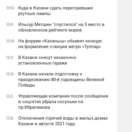
Куда в Казани сдать перегоревшие
10:50
ртутные лампы
Ильсур Метшин "спустился" на 5 место в
10:41
обновленном рейтинге мэров
На форуме «Казаныш» объявят конкурс
10:38
на формление станции метро «Тулпар»
В Казани снесут незаконно
10:31
установленные гаражи
В Казани начали подготовку к
10:24
празднованию 80-й годовщины Великой
Победы
Управляющая компания после сообщения
12:22
в соцсетях убрала сосульки на
пр.Ибрагимова
Отключения горячей воды в жилых домах
11:50
Казани в августе 2021 года