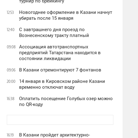
турнир по брейкингу
Новогоднее оформление в Казани начнут
12:53
убирать после 15 января
С завтрашнего дня проезд по
12:40
Вознесенскому тракту платный
Ассоциация автотранспортных
09:08
предприятий Татарстана находится в
состоянии ликвидации
В Казани отремонтируют 7 фонтанов
09:06
14 января в Кировском районе Казани
20:00
временно отключат воду
Оплатить посещение Голубых озер можно
16:38
по QR-коду
В Казани пройдет архитектурно-
16:19