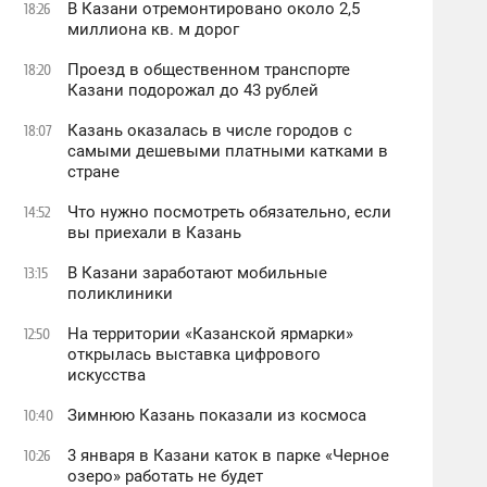
В Казани отремонтировано около 2,5
18:26
миллиона кв. м дорог
Проезд в общественном транспорте
18:20
Казани подорожал до 43 рублей
Казань оказалась в числе городов с
18:07
самыми дешевыми платными катками в
стране
Что нужно посмотреть обязательно, если
14:52
вы приехали в Казань
В Казани заработают мобильные
13:15
поликлиники
На территории «Казанской ярмарки»
12:50
открылась выставка цифрового
искусства
Зимнюю Казань показали из космоса
10:40
3 января в Казани каток в парке «Черное
10:26
oзеро» работать не будет