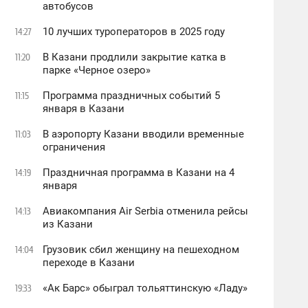
автобусов
10 лучших туроператоров в 2025 году
14:27
В Казани продлили закрытие катка в
11:20
парке «Черное озеро»
Программа праздничных событий 5
11:15
января в Казани
В аэропорту Казани вводили временные
11:03
ограничения
Праздничная программа в Казани на 4
14:19
января
Авиакомпания Air Serbia отменила рейсы
14:13
из Казани
Грузовик сбил женщину на пешеходном
14:04
переходе в Казани
«Ак Барс» обыграл тольяттинскую «Ладу»
19:33