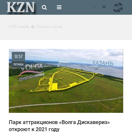
KZN.media
Облако тегов
13:57
ПЯТНИЦА
0
2 597
Парк аттракционов «Волга Дискавериз»
откроют к 2021 году