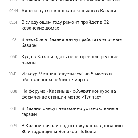
Адреса пунктов проката коньков в Казани
09:44
В следующем году ремонт пройдет в 32
09:51
казанских домах
В декабре в Казани начнут работать елочные
11:42
базары
Куда в Казани сдать перегоревшие ртутные
10:50
лампы
Ильсур Метшин "спустился" на 5 место в
10:41
обновленном рейтинге мэров
На форуме «Казаныш» объявят конкурс на
10:38
формление станции метро «Тулпар»
В Казани снесут незаконно установленные
10:31
гаражи
В Казани начали подготовку к празднованию
10:24
80-й годовщины Великой Победы