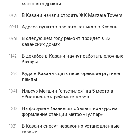
массовой дракой
В Казани начали строить ЖК Manzara Towers
07:23
Адреса пунктов проката коньков в Казани
09:44
В следующем году ремонт пройдет в 32
09:51
казанских домах
В декабре в Казани начнут работать елочные
11:42
базары
Куда в Казани сдать перегоревшие ртутные
10:50
лампы
Ильсур Метшин "спустился" на 5 место в
10:41
обновленном рейтинге мэров
На форуме «Казаныш» объявят конкурс на
10:38
формление станции метро «Тулпар»
В Казани снесут незаконно установленные
10:31
гаражи