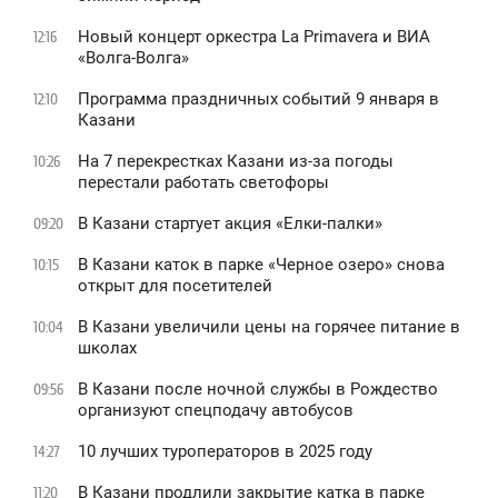
Новый концерт оркестра La Primavera и ВИА
12:16
«Волга-Волга»
Программа праздничных событий 9 января в
12:10
Казани
На 7 перекрестках Казани из-за погоды
10:26
перестали работать светофоры
В Казани стартует акция «Елки-палки»
09:20
В Казани каток в парке «Черное озеро» снова
10:15
открыт для посетителей
В Казани увеличили цены на горячее питание в
10:04
школах
В Казани после ночной службы в Рождество
09:56
организуют спецподачу автобусов
10 лучших туроператоров в 2025 году
14:27
В Казани продлили закрытие катка в парке
11:20