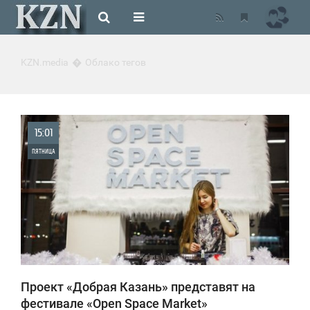
KZN.media
Облако тегов
15:01
ПЯТНИЦА
0
940
Проект «Добрая Казань» представят на
фестивале «Open Space Market»