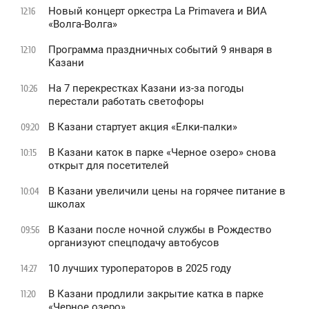
Новый концерт оркестра La Primavera и ВИА
12:16
«Волга-Волга»
Программа праздничных событий 9 января в
12:10
Казани
На 7 перекрестках Казани из-за погоды
10:26
перестали работать светофоры
В Казани стартует акция «Елки-палки»
09:20
В Казани каток в парке «Черное озеро» снова
10:15
открыт для посетителей
В Казани увеличили цены на горячее питание в
10:04
школах
В Казани после ночной службы в Рождество
09:56
организуют спецподачу автобусов
10 лучших туроператоров в 2025 году
14:27
В Казани продлили закрытие катка в парке
11:20
«Черное озеро»