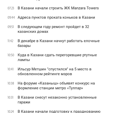
В Казани начали строить ЖК Manzara Towers
07:23
Адреса пунктов проката коньков в Казани
09:44
В следующем году ремонт пройдет в 32
09:51
казанских домах
В декабре в Казани начнут работать елочные
11:42
базары
Куда в Казани сдать перегоревшие ртутные
10:50
лампы
Ильсур Метшин "спустился" на 5 место в
10:41
обновленном рейтинге мэров
На форуме «Казаныш» объявят конкурс на
10:38
формление станции метро «Тулпар»
В Казани снесут незаконно установленные
10:31
гаражи
В Казани начали подготовку к празднованию
10:24