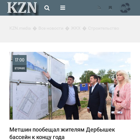
KZN.media
Все новости
ЖКХ
Строительство
17:00
ВТОРНИК
0
1 017
Метшин пообещал жителям Дербышек
бассейн к концу года