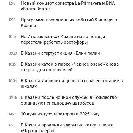
Новый концерт оркестра La Primavera и ВИА
12:16
«Волга-Волга»
Программа праздничных событий 9 января в
12:10
Казани
На 7 перекрестках Казани из-за погоды
10:26
перестали работать светофоры
В Казани стартует акция «Елки-палки»
09:20
В Казани каток в парке «Черное озеро» снова
10:15
открыт для посетителей
В Казани увеличили цены на горячее питание в
10:04
школах
В Казани после ночной службы в Рождество
09:56
организуют спецподачу автобусов
10 лучших туроператоров в 2025 году
14:27
В Казани продлили закрытие катка в парке
11:20
«Черное озеро»