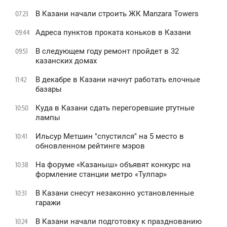
В Казани начали строить ЖК Manzara Towers
07:23
Адреса пунктов проката коньков в Казани
09:44
В следующем году ремонт пройдет в 32
09:51
казанских домах
В декабре в Казани начнут работать елочные
11:42
базары
Куда в Казани сдать перегоревшие ртутные
10:50
лампы
Ильсур Метшин "спустился" на 5 место в
10:41
обновленном рейтинге мэров
На форуме «Казаныш» объявят конкурс на
10:38
формление станции метро «Тулпар»
В Казани снесут незаконно установленные
10:31
гаражи
В Казани начали подготовку к празднованию
10:24