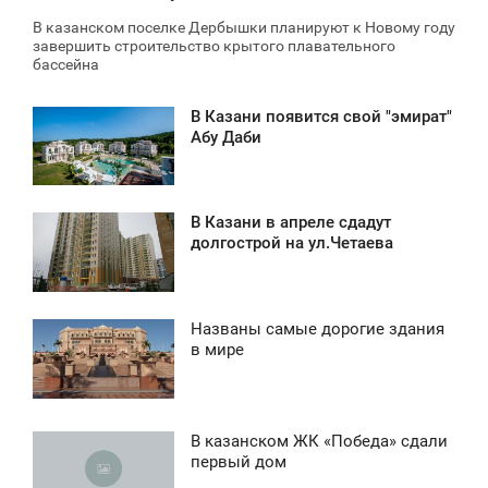
В казанском поселке Дербышки планируют к Новому году
завершить строительство крытого плавательного
бассейна
В Казани появится свой "эмират"
0:19
Абу Даби
ЯТНИЦА
1 375
В Казани в апреле сдадут
8:37
долгострой на ул.Четаева
ЕТВЕРГ
1 146
Названы самые дорогие здания
7:02
в мире
СРЕДА
0
В казанском ЖК «Победа» сдали
6:53
первый дом
1 641