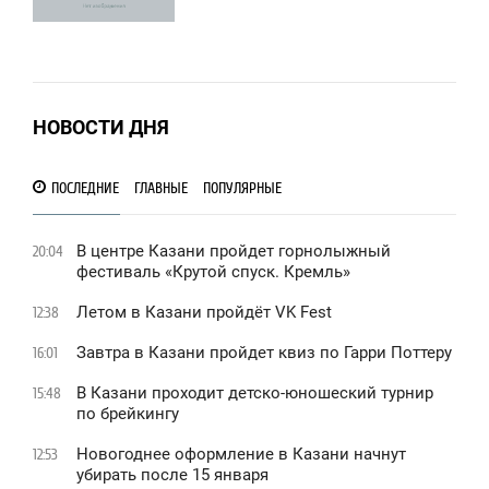
СРЕДА
0
1 166
НОВОСТИ ДНЯ
ПОСЛЕДНИЕ
ГЛАВНЫЕ
ПОПУЛЯРНЫЕ
В центре Казани пройдет горнолыжный
20:04
фестиваль «Крутой спуск. Кремль»
Летом в Казани пройдёт VK Fest
12:38
Завтра в Казани пройдет квиз по Гарри Поттеру
16:01
В Казани проходит детско-юношеский турнир
15:48
по брейкингу
Новогоднее оформление в Казани начнут
12:53
убирать после 15 января