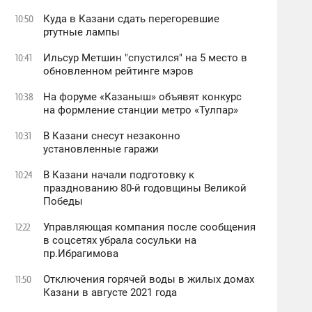
Куда в Казани сдать перегоревшие
10:50
ртутные лампы
Ильсур Метшин "спустился" на 5 место в
10:41
обновленном рейтинге мэров
На форуме «Казаныш» объявят конкурс
10:38
на формление станции метро «Тулпар»
В Казани снесут незаконно
10:31
установленные гаражи
В Казани начали подготовку к
10:24
празднованию 80-й годовщины Великой
Победы
Управляющая компания после сообщения
12:22
в соцсетях убрала сосульки на
пр.Ибрагимова
Отключения горячей воды в жилых домах
11:50
Казани в августе 2021 года