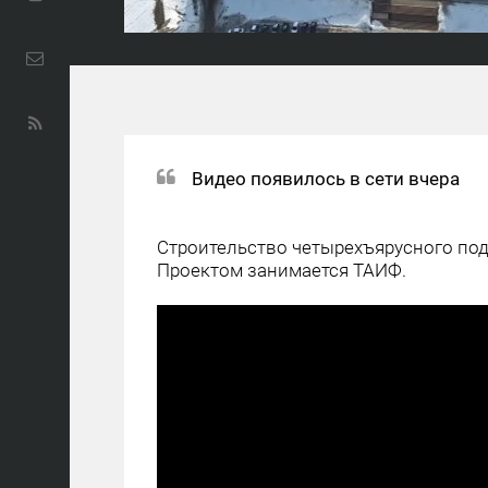
Видео появилось в сети вчера
Строительство четырехъярусного под
Проектом занимается ТАИФ.