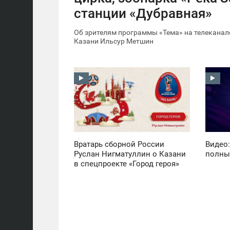
станции «Дубравная»
Об зрителям программы «Тема» на телеканал
Казани Ильсур Метшин
15:03
15:00
СРЕДА
ПОНЕДЕЛЬНИК
1 311
1 580
Вратарь сборной России
Видео:
Руслан Нигматуллин о Казани
полны
в спецпроекте «Город героя»