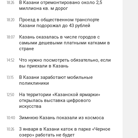
В Казани отремонтировано около 2,5
18:26
миллиона кв. м дорог
Проезд в общественном транспорте
18:20
Казани подорожал до 43 рублей
Казань оказалась в числе городов с
18:07
самыми дешевыми платными катками в
стране
Что нужно посмотреть обязательно, если
14:52
вы приехали в Казань
В Казани заработают мобильные
13:15
поликлиники
На территории «Казанской ярмарки»
12:50
открылась выставка цифрового
искусства
Зимнюю Казань показали из космоса
10:40
3 января в Казани каток в парке «Черное
10:26
oзеро» работать не будет