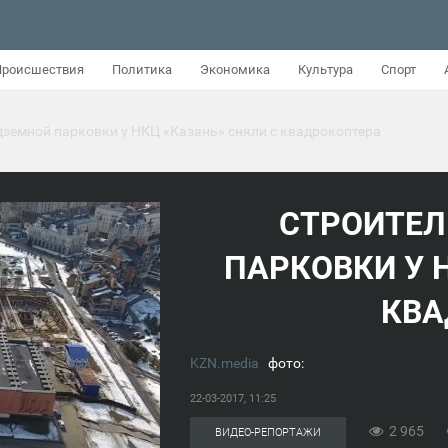
Происшествия
Политика
Экономика
Культура
Спорт
дземной парковки у НКЦ «Казань» сняли с квадрокоптера
СТРОИТЕЛ
ПАРКОВКИ У 
КВА
KZN.media
фото:
22-03-2017, 11:25
2 965
ВИДЕО-РЕПОРТАЖИ