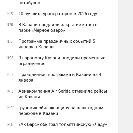
автобусов
10 лучших туроператоров в 2025 году
14:27
В Казани продлили закрытие катка в
11:20
парке «Черное озеро»
Программа праздничных событий 5
11:15
января в Казани
В аэропорту Казани вводили временные
11:03
ограничения
Праздничная программа в Казани на 4
14:19
января
Авиакомпания Air Serbia отменила рейсы
14:13
из Казани
Грузовик сбил женщину на пешеходном
14:04
переходе в Казани
«Ак Барс» обыграл тольяттинскую «Ладу»
19:33