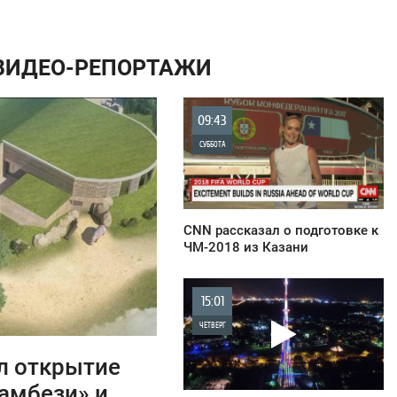
 ВИДЕО-РЕПОРТАЖИ
09:43
СУББОТА
1 295
CNN рассказал о подготовке к
ЧМ-2018 из Казани
15:01
ЧЕТВЕРГ
л открытие
0
Замбези» и