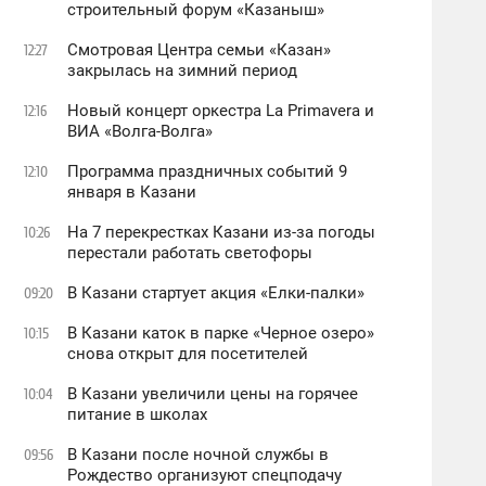
строительный форум «Казаныш»
Смотровая Центра семьи «Казан»
12:27
закрылась на зимний период
Новый концерт оркестра La Primavera и
12:16
ВИА «Волга-Волга»
Программа праздничных событий 9
12:10
января в Казани
На 7 перекрестках Казани из-за погоды
10:26
перестали работать светофоры
В Казани стартует акция «Елки-палки»
09:20
В Казани каток в парке «Черное озеро»
10:15
снова открыт для посетителей
В Казани увеличили цены на горячее
10:04
питание в школах
В Казани после ночной службы в
09:56
Рождество организуют спецподачу