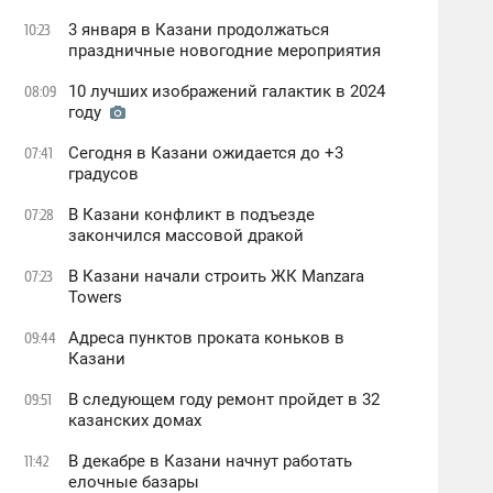
3 января в Казани продолжаться
10:23
праздничные новогодние мероприятия
10 лучших изображений галактик в 2024
08:09
году
Сегодня в Казани ожидается до +3
07:41
градусов
В Казани конфликт в подъезде
07:28
закончился массовой дракой
В Казани начали строить ЖК Manzara
07:23
Towers
Адреса пунктов проката коньков в
09:44
Казани
В следующем году ремонт пройдет в 32
09:51
казанских домах
В декабре в Казани начнут работать
11:42
елочные базары