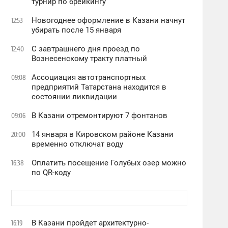
турнир по брейкингу
Новогоднее оформление в Казани начнут
12:53
убирать после 15 января
С завтрашнего дня проезд по
12:40
Вознесенскому тракту платный
Ассоциация автотранспортных
09:08
предприятий Татарстана находится в
состоянии ликвидации
В Казани отремонтируют 7 фонтанов
09:06
14 января в Кировском районе Казани
20:00
временно отключат воду
Оплатить посещение Голубых озер можно
16:38
по QR-коду
В Казани пройдет архитектурно-
16:19