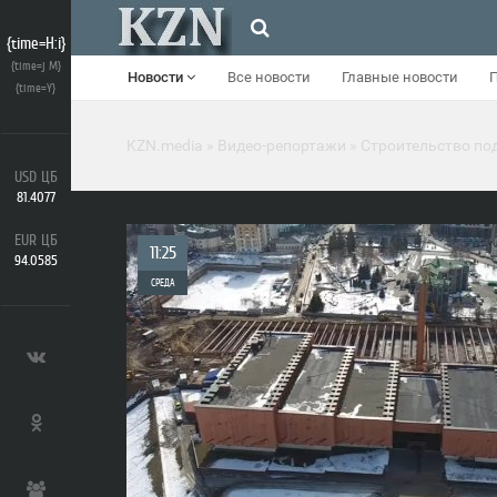
{time=H:i}
{time=j M}
Новости
Все новости
Главные новости
{time=Y}
KZN.media
»
Видео-репортажи
» Строительство по
USD ЦБ
81.4077
EUR ЦБ
11:25
94.0585
СРЕДА
0
2 965