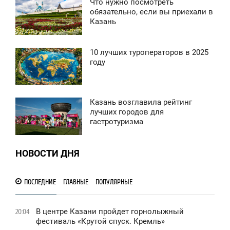
Что нужно посмотреть
4:52
обязательно, если вы приехали в
Казань
ЯТНИЦА
827
10 лучших туроператоров в 2025
4:27
году
ВОСКРЕСЕНЬЕ
1 340
Казань возглавила рейтинг
1:24
лучших городов для
гастротуризма
ВОСКРЕСЕНЬЕ
0
НОВОСТИ ДНЯ
3 325
ПОСЛЕДНИЕ
ГЛАВНЫЕ
ПОПУЛЯРНЫЕ
В центре Казани пройдет горнолыжный
20:04
фестиваль «Крутой спуск. Кремль»