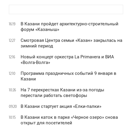
В Казани пройдет архитектурно-строительный
16:19
форум «Казаныш»
Смотровая Центра семьи «Казан» закрылась на
12:27
зимний период
Новый концерт оркестра La Primavera и ВИА
12:16
«Волга-Волга»
Программа праздничных событий 9 января в
12:10
Казани
На 7 перекрестках Казани из-за погоды
10:26
перестали работать светофоры
В Казани стартует акция «Елки-палки»
09:20
В Казани каток в парке «Черное озеро» снова
10:15
открыт для посетителей