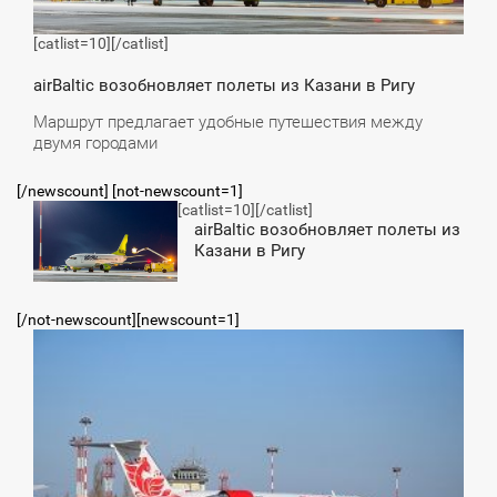
[catlist=10]
[/catlist]
airBaltic возобновляет полеты из Казани в Ригу
Маршрут предлагает удобные путешествия между
двумя городами
[/newscount] [not-newscount=1]
[catlist=10]
[/catlist]
3:59
airBaltic возобновляет полеты из
Казани в Ригу
СРЕДА
[/not-newscount][newscount=1]
4:56
СРЕДА