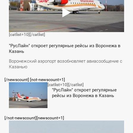
[catlist=10]
[/catlist]
"РусЛайн" откроет регулярные рейсы из Воронежа в
Казань
Воронежский аэропорт возобновляет авиасообщение с
Казанью
[/newscount] [not-newscount=1]
[catlist=10]
[/catlist]
4:56
"РусЛайн" откроет регулярные
рейсы из Воронежа в Казань
СРЕДА
[/not-newscount][newscount=1]
5:08