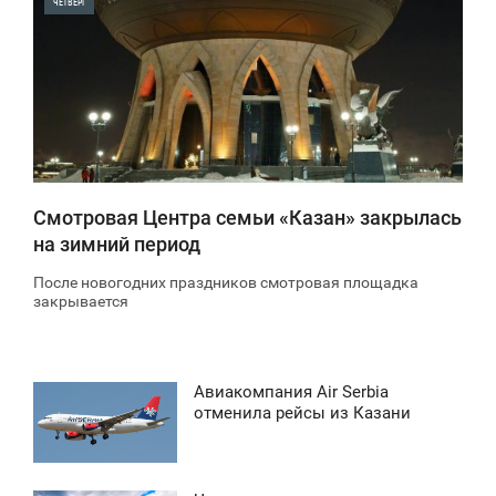
ЧЕТВЕРГ
0
1 221
Смотровая Центра семьи «Казан» закрылась
на зимний период
После новогодних праздников смотровая площадка
закрывается
Авиакомпания Air Serbia
4:13
отменила рейсы из Казани
УББОТА
786