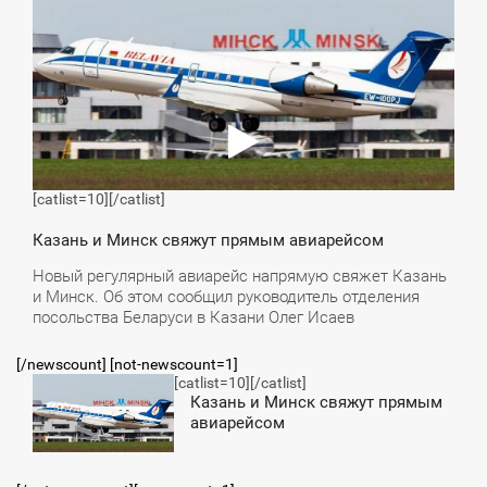
СРЕДА
[catlist=10]
[/catlist]
Казань и Минск свяжут прямым авиарейсом
Новый регулярный авиарейс напрямую свяжет Казань
и Минск. Об этом сообщил руководитель отделения
посольства Беларуси в Казани Олег Исаев
[/newscount] [not-newscount=1]
[catlist=10]
[/catlist]
5:08
Казань и Минск свяжут прямым
авиарейсом
СРЕДА