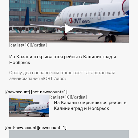
[catlist=10]
[/catlist]
Из Казани открываются рейсы в Калининград и
Ноябрьск
Сразу два направления открывает татарстанская
авиакомпания «ЮВТ Аэро»
[/newscount] [not-newscount=1]
[catlist=10]
[/catlist]
9:57
Из Казани открываются рейсы в
Калининград и Ноябрьск
ТОРНИК
[/not-newscount][newscount=1]