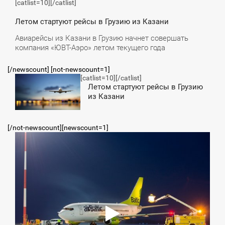
[catlist=10]
[/catlist]
Летом стартуют рейсы в Грузию из Казани
Авиарейсы из Казани в Грузию начнет совершать
компания «ЮВТ-Аэро» летом текущего года
[/newscount] [not-newscount=1]
[catlist=10]
[/catlist]
1:37
Летом стартуют рейсы в Грузию
из Казани
СРЕДА
[/not-newscount][newscount=1]
3:59
СРЕДА