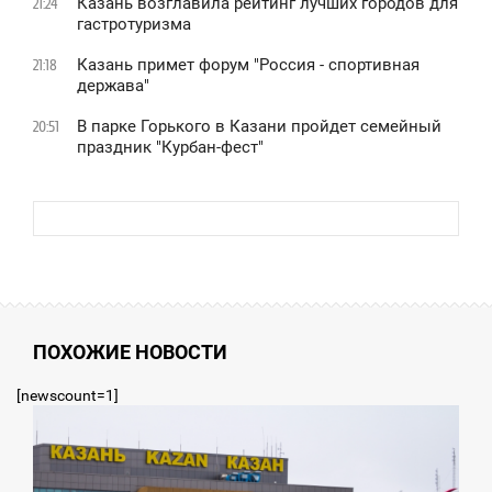
Казань возглавила рейтинг лучших городов для
21:24
гастротуризма
Казань примет форум "Россия - спортивная
21:18
держава"
В парке Горького в Казани пройдет семейный
20:51
праздник "Курбан-фест"
ПОХОЖИЕ НОВОСТИ
[newscount=1]
9:57
ТОРНИК