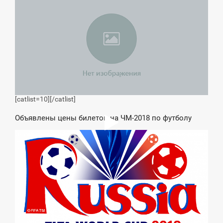
5:48
ТОРНИК
[catlist=10]
[/catlist]
Объявлены цены билетов на ЧМ-2018 по футболу