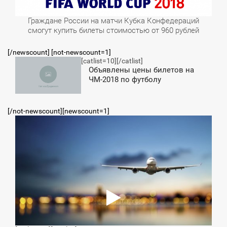
Граждане России на матчи Кубка Конфедераций
смогут купить билеты стоимостью от 960 рублей
[/newscount] [not-newscount=1]
[catlist=10]
[/catlist]
5:48
Объявлены цены билетов на
ЧМ-2018 по футболу
ТОРНИК
[/not-newscount][newscount=1]
1:37
СРЕДА