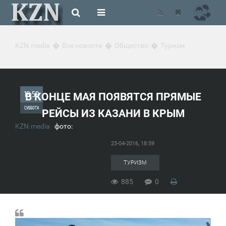
KZN.media
Все новости
Общество
Туризм
18:59
В КОНЦЕ МАЯ ПОЯВЯТСЯ ПРЯМЫЕ
СУББОТА
РЕЙСЫ ИЗ КАЗАНИ В КРЫМ
KZN.media
фото:
0
23-04-2016, 18:59
885
ТУРИЗМ
885
0