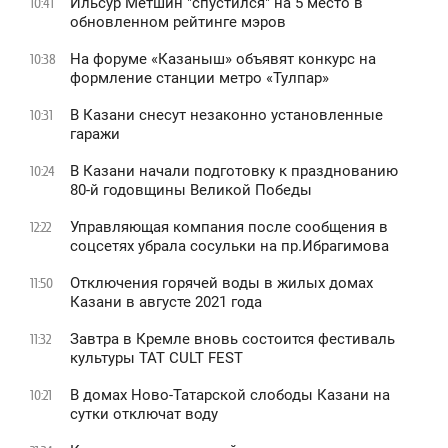
Ильсур Метшин "спустился" на 5 место в
10:41
обновленном рейтинге мэров
На форуме «Казаныш» объявят конкурс на
10:38
формление станции метро «Тулпар»
В Казани снесут незаконно установленные
10:31
гаражи
В Казани начали подготовку к празднованию
10:24
80-й годовщины Великой Победы
Управляющая компания после сообщения в
12:22
соцсетях убрала сосульки на пр.Ибрагимова
Отключения горячей воды в жилых домах
11:50
Казани в августе 2021 года
Завтра в Кремле вновь состоится фестиваль
11:32
культуры TAT CULT FEST
В домах Ново-Татарской слободы Казани на
10:21
сутки отключат воду